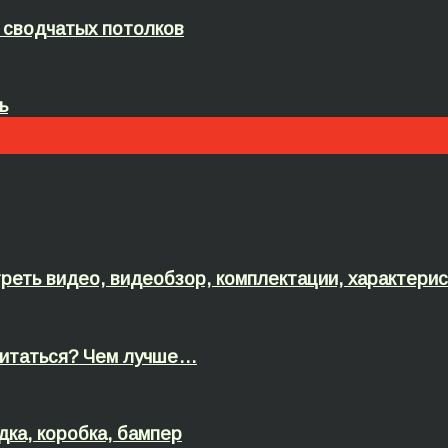
 сводчатых потолков
ь
реть видео, видеобзор, комплектации, характери
 считаться? Чем лучше…
дка, коробка, бампер