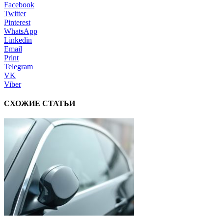
Facebook
Twitter
Pinterest
WhatsApp
Linkedin
Email
Print
Telegram
VK
Viber
СХОЖИЕ СТАТЬИ