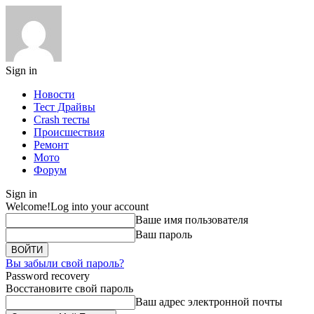
Sign in
Новости
Тест Драйвы
Crash тесты
Происшествия
Ремонт
Мото
Форум
Sign in
Welcome!
Log into your account
Ваше имя пользователя
Ваш пароль
Вы забыли свой пароль?
Password recovery
Восстановите свой пароль
Ваш адрес электронной почты