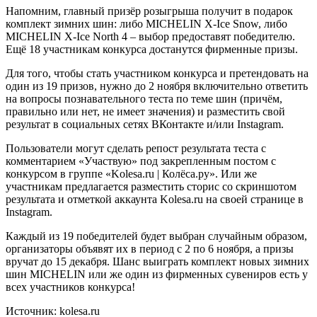
Напомним, главный призёр розыгрыша получит в подарок
комплект зимних шин: либо MICHELIN X-Ice Snow, либо
MICHELIN X-Ice North 4 – выбор предоставят победителю.
Ещё 18 участникам конкурса достанутся фирменные призы.
Для того, чтобы стать участником конкурса и претендовать на
один из 19 призов, нужно до 2 ноября включительно ответить
на вопросы познавательного теста по теме шин (причём,
правильно или нет, не имеет значения) и разместить свой
результат в социальных сетях ВКонтакте и/или Instagram.
Пользователи могут сделать репост результата теста с
комментарием «Участвую» под закрепленным постом с
конкурсом в группе «Kolesa.ru | Колёса.ру». Или же
участникам предлагается разместить сторис со скриншотом
результата и отметкой аккаунта Kolesa.ru на своей странице в
Instagram.
Каждый из 19 победителей будет выбран случайным образом,
организаторы объявят их в период с 2 по 6 ноября, а призы
вручат до 15 декабря. Шанс выиграть комплект новых зимних
шин MICHELIN или же один из фирменных сувениров есть у
всех участников конкурса!
Источник: kolesa.ru