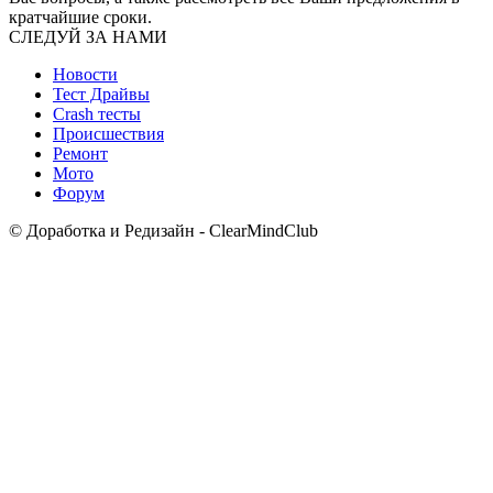
кратчайшие сроки.
СЛЕДУЙ ЗА НАМИ
Новости
Тест Драйвы
Crash тесты
Происшествия
Ремонт
Мото
Форум
© Доработка и Редизайн - ClearMindClub