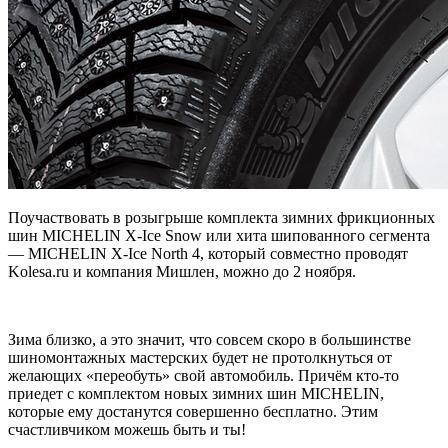
Поучаствовать в розыгрыше комплекта зимних фрикционных
шин MICHELIN X-Ice Snow или хита шипованного сегмента
— MICHELIN X-Ice North 4, который совместно проводят
Kolesa.ru и компания Мишлен, можно до 2 ноября.
Зима близко, а это значит, что совсем скоро в большинстве
шиномонтажных мастерских будет не протолкнуться от
желающих «переобуть» свой автомобиль. Причём кто-то
приедет с комплектом новых зимних шин MICHELIN,
которые ему достанутся совершенно бесплатно. Этим
счастливчиком можешь быть и ты!