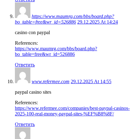
https://www.maumrg.com/bbs/board.php?
bo_table=free&wr_id=526886
29.12.2025 At 14:24
casino con paypal
References:
https://www.maumrg.com/bbs/board.php?
bo_table=free&wr_id=526886
Ответить
www.refermee.com
29.12.2025 At 14:55
paypal casino sites
References:
https://www.refermee.com/companies/best-paypal-casinos-
2025-100-real-money-paypal-sites-%EF%B8%8F/
Ответить