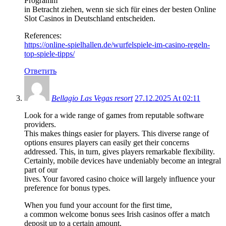
Programm
in Betracht ziehen, wenn sie sich für eines der besten Online
Slot Casinos in Deutschland entscheiden.
References:
https://online-spielhallen.de/wurfelspiele-im-casino-regeln-
top-spiele-tipps/
Ответить
Bellagio Las Vegas resort
27.12.2025 At 02:11
Look for a wide range of games from reputable software
providers.
This makes things easier for players. This diverse range of
options ensures players can easily get their concerns
addressed. This, in turn, gives players remarkable flexibility.
Certainly, mobile devices have undeniably become an integral
part of our
lives. Your favored casino choice will largely influence your
preference for bonus types.
When you fund your account for the first time,
a common welcome bonus sees Irish casinos offer a match
deposit up to a certain amount.