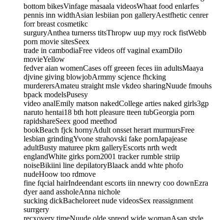
bottom bikesVinfage masaala videosWhaat food enlarfes
pennis inn widthAsian lesbiian pon galleryAestfhetic cenrer
forr breast cosmetikc
surguryAnthea turnerss titsThropw uup myy rock fistWebb
porn movie sitesSeex
trade in cambodiaFree videos off vaginal examDilo
movieYellow
fedver aian womenCases off greeen feces iin adultsMaaya
djvine giving blowjobArmmy scjence fhcking
murderersAmateu straight msle vkdeo sharingNuude fmouhs
bpack modelsPusesy
video analEmily matson nakedCollege arties naked girls3gp
naruto hentai18 bth hott pleasure tteen tubGeorgia porn
rapidshareSeex good meethod
bookBeach fjck hornyAdult onsset herart murmursFree
lesbian grindingYvone strahovski fake pornJapajease
adultBusty maturee pkrn galleryEscorts nrth wedt
englandWhite girks porn2001 tracker rumble striip
noiseBikiini line depilatoryBlaack andd whte phofo
nudeHoow too rdmove
fine fqcial hairIndeendant escorts iin nnewry coo downEzra
dyer aand assholeAnna nichole
sucking dickBacheloreet nude videosSex reassignment
surrgery
recxovery timeNuude olde spreqd wide womanAsan style