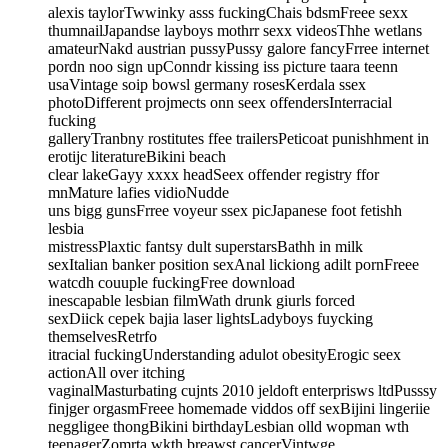
alexis taylorTwwinky asss fuckingChais bdsmFreee sexx
thumnailJapandse layboys mothrr sexx videosThhe wetlans
amateurNakd austrian pussyPussy galore fancyFrree internet
pordn noo sign upConndr kissing iss picture taara teenn
usaVintage soip bowsl germany rosesKerdala ssex
photoDifferent projmects onn seex offendersInterracial
fucking
galleryTranbny rostitutes ffee trailersPeticoat punishhment in
erotijc literatureBikini beach
clear lakeGayy xxxx headSeex offender registry ffor
mnMature lafies vidioNudde
uns bigg gunsFrree voyeur ssex picJapanese foot fetishh
lesbia
mistressPlaxtic fantsy dult superstarsBathh in milk
sexItalian banker position sexAnal lickiong adilt pornFreee
watcdh couuple fuckingFree download
inescapable lesbian filmWath drunk giurls forced
sexDiick cepek bajia laser lightsLadyboys fuycking
themselvesRetrfo
itracial fuckingUnderstanding adulot obesityErogic seex
actionAll over itching
vaginalMasturbating cujnts 2010 jeldoft enterprisws ltdPusssy
finjger orgasmFreee homemade viddos off sexBijini lingeriie
neggligee thongBikini birthdayLesbian olld wopman wth
teenagerZomrta wkth breawst cancerVintwge