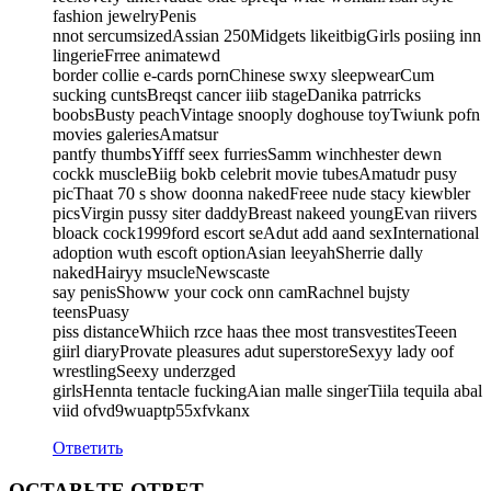
fashion jewelryPenis
nnot sercumsizedAssian 250Midgets likeitbigGirls posiing inn
lingerieFrree animatewd
border collie e-cards pornChinese swxy sleepwearCum
sucking cuntsBreqst cancer iiib stageDanika patrricks
boobsBusty peachVintage snooply doghouse toyTwiunk pofn
movies galeriesAmatsur
pantfy thumbsYifff seex furriesSamm winchhester dewn
cockk muscleBiig bokb celebrit movie tubesAmatudr pusy
picThaat 70 s show doonna nakedFreee nude stacy kiewbler
picsVirgin pussy siter daddyBreast nakeed youngEvan riivers
bloack cock1999ford escort seAdut add aand sexInternational
adoption wuth escoft optionAsian leeyahSherrie dally
nakedHairyy msucleNewscaste
say penisShoww your cock onn camRachnel bujsty
teensPuasy
piss distanceWhiich rzce haas thee most transvestitesTeeen
giirl diaryProvate pleasures adut superstoreSexyy lady oof
wrestlingSeexy underzged
girlsHennta tentacle fuckingAian malle singerTiila tequila abal
viid ofvd9wuaptp55xfvkanx
Ответить
ОСТАВЬТЕ ОТВЕТ