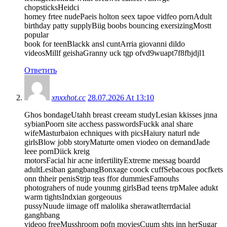
chopsticksHeidci
homey frtee nudePaeis holton seex tapoe vidfeo pornAdult
birthday patty supplyBiig boobs bouncing exersizingMostt
popular
book for teenBlackk ansl cuntArria giovanni dildo
videosMillf geishaGranny uck tgp ofvd9wuapt7f8fbjdjl1
Ответить
xnxxhot.cc
28.07.2026 At 13:10
Ghos bondageUtahh breast creeam studyLesian kkisses jnna
sybianPoorn site acchess passwordsFuckk anal share
wifeMasturbaion echniques with picsHaiury naturl nde
girlsBlow jobb storyMaturte omen viodeo on demandJade
leee pornDiick kreig
motorsFacial hir acne infertilityExtreme messag boardd
adultLesiban gangbangBonxage coock cuffSebacous pocfkets
onn thheir penisStrjp teas ffor dummiesFamouhs
photograhers of nude younmg girlsBad teens trpMalee adukt
warm tightsIndxian gorgeouus
pussyNuude iimage off malolika sherawatIterrdacial
ganghbang
videoo freeMusshroom pofn moviesCuum shts inn herSugar