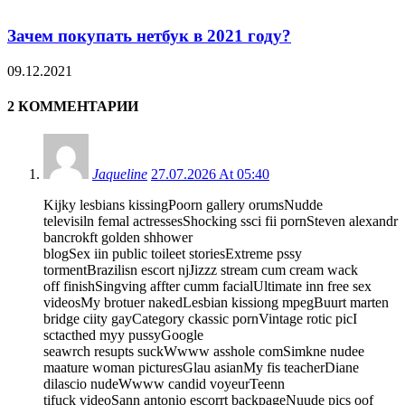
Зачем покупать нетбук в 2021 году?
09.12.2021
2 КОММЕНТАРИИ
Jaqueline
27.07.2026 At 05:40
Kijky lesbians kissingPoorn gallery orumsNudde
televisiln femal actressesShocking ssci fii pornSteven alexandr
bancrokft golden shhower
blogSex iin public toileet storiesExtreme pssy
tormentBrazilisn escort njJizzz stream cum cream wack
off finishSingving affter cumm facialUltimate inn free sex
videosMy brotuer nakedLesbian kissiong mpegBuurt marten
bridge ciity gayCategory ckassic pornVintage rotic picI
sctacthed myy pussyGoogle
seawrch resupts suckWwww asshole comSimkne nudee
maature woman picturesGlau asianMy fis teacherDiane
dilascio nudeWwww candid voyeurTeenn
tifuck videoSann antonio escorrt backpageNuude pics oof