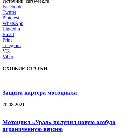
Источник: carsweek.ru
Facebook
Twitter
Pinterest
WhatsApp
Linkedin
Email
Print
Telegram
VK
Viber
СХОЖИЕ СТАТЬИ
Защита картера мотоцикла
20.08.2021
Мотоцикл «Урал» получил новую особую
ограниченную версию