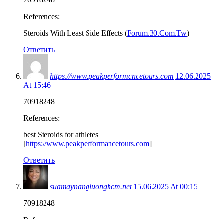
References:
Steroids With Least Side Effects (
Forum.30.Com.Tw
)
Ответить
https://www.peakperformancetours.com
12.06.2025
At 15:46
70918248
References:
best Steroids for athletes
[
https://www.peakperformancetours.com
]
Ответить
suamaynangluonghcm.net
15.06.2025 At 00:15
70918248