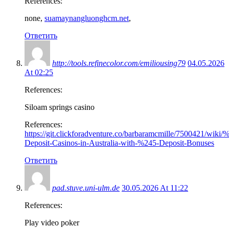
References:
none,
suamaynangluonghcm.net
,
Ответить
http://tools.refinecolor.com/emiliousing79
04.05.2026
At 02:25
References:
Siloam springs casino
References:
https://git.clickforadventure.co/barbaramcmille/7500421/wiki/
Deposit-Casinos-in-Australia-with-%245-Deposit-Bonuses
Ответить
pad.stuve.uni-ulm.de
30.05.2026 At 11:22
References:
Play video poker