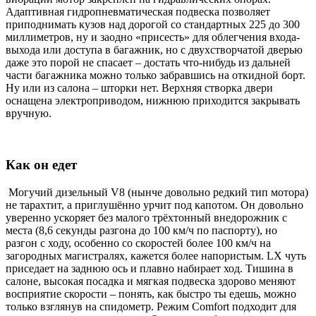
Адаптивная гидропневматическая подвеска позволяет
приподнимать кузов над дорогой со стандартных 225 до 300
миллиметров, ну и заодно «присесть» для облегчения входа-
выхода или доступа в багажник, но с двухстворчатой дверью
даже это порой не спасает – достать что-нибудь из дальней
части багажника можно только забравшись на откидной борт.
Ну или из салона – шторки нет. Верхняя створка двери
оснащена электроприводом, нижнюю приходится закрывать
вручную.
Как он едет
Могучий дизельный V8 (нынче довольно редкий тип мотора)
не тарахтит, а приглушённо урчит под капотом. Он довольно
уверенно ускоряет без малого трёхтонный внедорожник с
места (8,6 секунды разгона до 100 км/ч по паспорту), но
разгон с ходу, особенно со скоростей более 100 км/ч на
загородных магистралях, кажется более напористым. LX чуть
приседает на заднюю ось и плавно набирает ход. Тишина в
салоне, высокая посадка и мягкая подвеска здорово меняют
восприятие скорости – понять, как быстро ты едешь, можно
только взглянув на спидометр. Режим Comfort подходит для