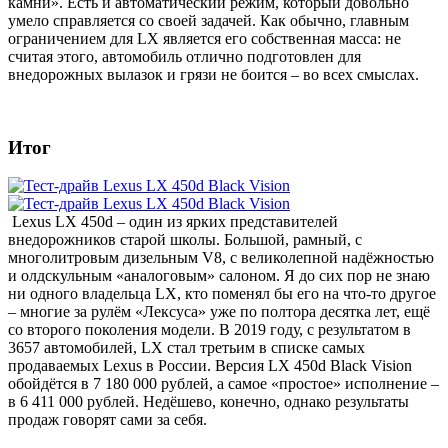
камни». Есть и автоматический режим, который довольно
умело справляется со своей задачей. Как обычно, главным
ограничением для LX является его собственная масса: не
считая этого, автомобиль отлично подготовлен для
внедорожных вылазок и грязи не боится – во всех смыслах.
Итог
Lexus LX 450d – один из ярких представителей
внедорожников старой школы. Большой, рамный, с
многолитровым дизельным V8, с великолепной надёжностью
и олдскульным «аналоговым» салоном. Я до сих пор не знаю
ни одного владельца LX, кто поменял бы его на что-то другое
– многие за рулём «Лексуса» уже по полтора десятка лет, ещё
со второго поколения модели. В 2019 году, с результатом в
3657 автомобилей, LX стал третьим в списке самых
продаваемых Lexus в России. Версия LX 450d Black Vision
обойдётся в 7 180 000 рублей, а самое «простое» исполнение –
в 6 411 000 рублей. Недёшево, конечно, однако результаты
продаж говорят сами за себя.