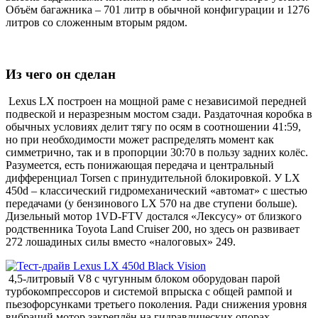
Объём багажника – 701 литр в обычной конфигурации и 1276
литров со сложенным вторым рядом.
Из чего он сделан
Lexus LX построен на мощной раме с независимой передней
подвеской и неразрезным мостом сзади. Раздаточная коробка в
обычных условиях делит тягу по осям в соотношении 41:59,
но при необходимости может распределять момент как
симметрично, так и в пропорции 30:70 в пользу задних колёс.
Разумеется, есть понижающая передача и центральный
дифференциал Torsen с принудительной блокировкой. У LX
450d – классический гидромеханический «автомат» с шестью
передачами (у бензинового LX 570 на две ступени больше).
Дизельный мотор 1VD-FTV достался «Лексусу» от близкого
родственника Toyota Land Cruiser 200, но здесь он развивает
272 лошадиных силы вместо «налоговых» 249.
4,5-литровый V8 с чугунным блоком оборудован парой
турбокомпрессоров и системой впрыска с общей рампой и
пьезофорсунками третьего поколения. Ради снижения уровня
вибраций мотор закреплён на гидравлических опорах.