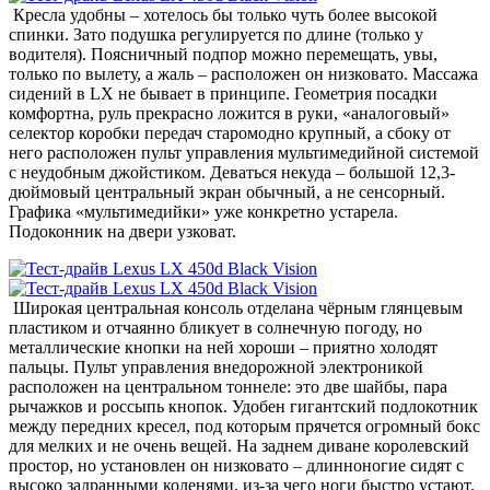
Кресла удобны – хотелось бы только чуть более высокой
спинки. Зато подушка регулируется по длине (только у
водителя). Поясничный подпор можно перемещать, увы,
только по вылету, а жаль – расположен он низковато. Массажа
сидений в LX не бывает в принципе. Геометрия посадки
комфортна, руль прекрасно ложится в руки, «аналоговый»
селектор коробки передач старомодно крупный, а сбоку от
него расположен пульт управления мультимедийной системой
с неудобным джойстиком. Деваться некуда – большой 12,3-
дюймовый центральный экран обычный, а не сенсорный.
Графика «мультимедийки» уже конкретно устарела.
Подоконник на двери узковат.
Широкая центральная консоль отделана чёрным глянцевым
пластиком и отчаянно бликует в солнечную погоду, но
металлические кнопки на ней хороши – приятно холодят
пальцы. Пульт управления внедорожной электроникой
расположен на центральном тоннеле: это две шайбы, пара
рычажков и россыпь кнопок. Удобен гигантский подлокотник
между передних кресел, под которым прячется огромный бокс
для мелких и не очень вещей. На заднем диване королевский
простор, но установлен он низковато – длинноногие сидят с
высоко задранными коленями, из-за чего ноги быстро устают.