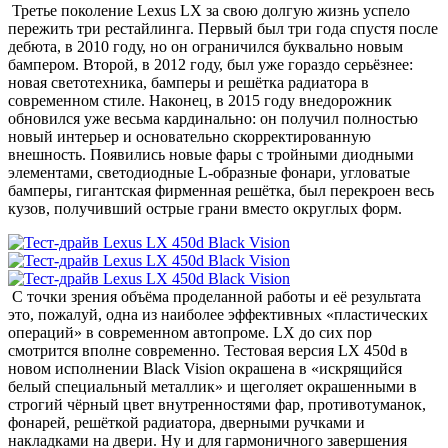
Третье поколение Lexus LX за свою долгую жизнь успело
пережить три рестайлинга. Первый был три года спустя после
дебюта, в 2010 году, но он ограничился буквально новым
бампером. Второй, в 2012 году, был уже гораздо серьёзнее:
новая светотехника, бамперы и решётка радиатора в
современном стиле. Наконец, в 2015 году внедорожник
обновился уже весьма кардинально: он получил полностью
новый интерьер и основательно скорректированную
внешность. Появились новые фары с тройными диодными
элементами, светодиодные L-образные фонари, угловатые
бамперы, гигантская фирменная решётка, был перекроен весь
кузов, получивший острые грани вместо округлых форм.
С точки зрения объёма проделанной работы и её результата
это, пожалуй, одна из наиболее эффективных «пластических
операций» в современном автопроме. LX до сих пор
смотрится вполне современно. Тестовая версия LX 450d в
новом исполнении Black Vision окрашена в «искрящийся
белый специальный металлик» и щеголяет окрашенными в
строгий чёрный цвет внутренностями фар, противотуманок,
фонарей, решёткой радиатора, дверными ручками и
накладками на двери. Ну и для гармоничного завершения