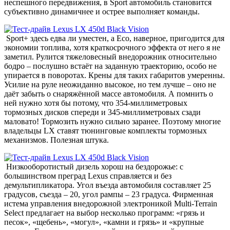
неспешного передвижения, в Sport автомобиль становится
субъективно динамичнее и острее выполняет команды.
Sport+ здесь едва ли уместен, а Eco, наверное, пригодится для
экономии топлива, хотя краткосрочного эффекта от него я не
заметил. Рулится тяжеловесный внедорожник относительно
бодро – послушно встаёт на заданную траекторию, особо не
упирается в поворотах. Крены для таких габаритов умеренны.
Усилие на руле неожиданно высокое, но тем лучше – оно не
даёт забыть о снаряжённой массе автомобиля. А помнить о
ней нужно хотя бы потому, что 354-миллиметровых
тормозных дисков спереди и 345-миллиметровых сзади
маловато! Тормозить нужно сильно заранее. Поэтому многие
владельцы LX ставят тюнинговые комплекты тормозных
механизмов. Полезная штука.
Низкооборотистый дизель хорош на бездорожье: с
большинством преград Lexus справляется и без
демультипликатора. Угол въезда автомобиля составляет 25
градусов, съезда – 20, угол рампы – 23 градуса. Фирменная
истема управления внедорожной электроникой Multi-Terrain
Select предлагает на выбор несколько программ: «грязь и
песок», «щебень», «могул», «камни и грязь» и «крупные