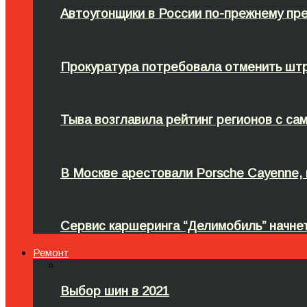
Автоугонщики в России по-прежнему пр
Прокуратура потребовала отменить штр
Тыва возглавила рейтинг регионов с са
В Москве арестовали Porsche Cayenne,
Сервис каршеринга “Делимобиль” начне
Ремонт
Выбор шин в 2021