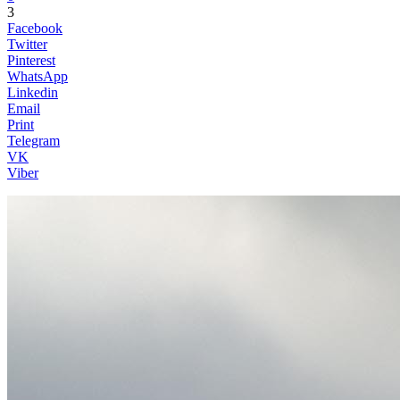
3
Facebook
Twitter
Pinterest
WhatsApp
Linkedin
Email
Print
Telegram
VK
Viber