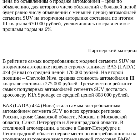
цена по объявлениям о продаже автомобилей – цена по
объявлению, для которого число объявлений с большей ценой
будет равно числу объявлений с меньшей ценой) автомобилей
сегмента SUV на вторичном авторынке составила по итогам
III квартала 670 000 рублей, увеличившись по сравнению с
прошлым годом на 6%.
Партнерский материал
В рейтинге самых востребованных моделей сегмента SUV на
вторичном авторынке первую строчку занимает ВАЗ (LADA)
4×4 (Нива) со средней ценой 170 000 рублей. На второй
позиции – Chevrolet Niva, средняя стоимость автомобиля в III
квартале составила 275 000 рублей. Третье место в рейтинге
самых популярных автомобилей сегмента SUV досталось
кроссоверу KIA Sportage со средней ценой 808 000 рублей.​
ВАЗ (LADA) 4×4 (Нива) стала самым востребованным
автомобилем сегмента SUV во всех крупных регионах
России, кроме Самарской области, Москвы и Московской
области, Санкт-Петербурга и Ленинградской области. В
столичной агломерации, а также в Санкт-Петербурге и
Ленинградской области первое место по востребованности на
вторичном авторынке занял премиальный кроссовер BMW