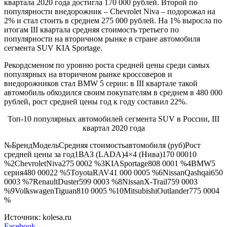
квартала 2020 года достигла 170 000 рублей. Второй по
популярности внедорожник – Chevrolet Niva – подорожал на
2% и стал стоить в среднем 275 000 рублей. На 1% выросла по
итогам III квартала средняя стоимость третьего по
популярности на вторичном рынке в стране автомобиля
сегмента SUV KIA Sportage.
Рекордсменом по уровню роста средней цены среди самых
популярных на вторичном рынке кроссоверов и
внедорожников стал BMW 5 серии: в III квартале такой
автомобиль обходился своим покупателям в среднем в 480 000
рублей, рост средней цены год к году составил 22%.
Топ-10 популярных автомобилей сегмента SUV в России, III
квартал 2020 года
№БрендМодельСредняя стоимостьавтомобиля (руб)Рост
средней цены за год1ВАЗ (LADA)4×4 (Нива)170 00010
%2ChevroletNiva275 0002 %3KIASportage808 0001 %4BMW5
серия480 00022 %5ToyotaRAV41 000 0005 %6NissanQashqai650
0003 %7RenaultDuster599 0003 %8NissanX-Trail759 0003
%9VolkswagenTiguan810 0005 %10MitsubishiOutlander775 0004
%
Источник: kolesa.ru
Facebook