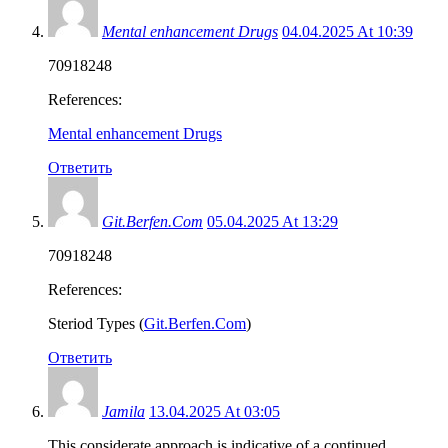
Mental enhancement Drugs
04.04.2025 At 10:39
70918248
References:
Mental enhancement Drugs
Ответить
Git.Berfen.Com
05.04.2025 At 13:29
70918248
References:
Steriod Types (
Git.Berfen.Com
)
Ответить
Jamila
13.04.2025 At 03:05
This considerate approach is indicative of a continued