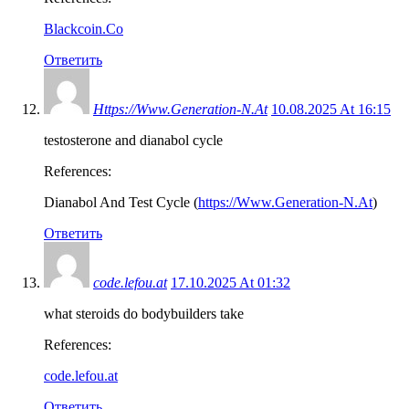
Blackcoin.Co
Ответить
Https://Www.Generation-N.At
10.08.2025 At 16:15
testosterone and dianabol cycle
References:
Dianabol And Test Cycle (
https://Www.Generation-N.At
)
Ответить
code.lefou.at
17.10.2025 At 01:32
what steroids do bodybuilders take
References:
code.lefou.at
Ответить