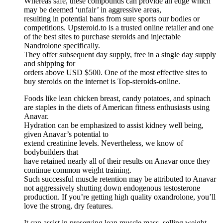
Whereas safe, these compounds can provide an edge which
may be deemed ‘unfair’ in aggressive areas,
resulting in potential bans from sure sports our bodies or
competitions. Upsteroid.to is a trusted online retailer and one
of the best sites to purchase steroids and injectable
Nandrolone specifically.
They offer subsequent day supply, free in a single day supply
and shipping for
orders above USD $500. One of the most effective sites to
buy steroids on the internet is Top-steroids-online.
Foods like lean chicken breast, candy potatoes, and spinach
are staples in the diets of American fitness enthusiasts using
Anavar.
Hydration can be emphasized to assist kidney well being,
given Anavar’s potential to
extend creatinine levels. Nevertheless, we know of
bodybuilders that
have retained nearly all of their results on Anavar once they
continue common weight training.
Such successful muscle retention may be attributed to Anavar
not aggressively shutting down endogenous testosterone
production. If you’re getting high quality oxandrolone, you’ll
love the strong, dry features.
It can assist in preserving lean muscle mass, selling weight