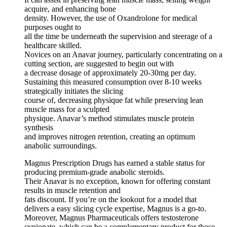
acquire, and enhancing bone
density. However, the use of Oxandrolone for medical
purposes ought to
all the time be underneath the supervision and steerage of a
healthcare skilled.
Novices on an Anavar journey, particularly concentrating on a
cutting section, are suggested to begin out with
a decrease dosage of approximately 20-30mg per day.
Sustaining this measured consumption over 8-10 weeks
strategically initiates the slicing
course of, decreasing physique fat while preserving lean
muscle mass for a sculpted
physique. Anavar’s method stimulates muscle protein
synthesis
and improves nitrogen retention, creating an optimum
anabolic surroundings.
Magnus Prescription Drugs has earned a stable status for
producing premium-grade anabolic steroids.
Their Anavar is no exception, known for offering constant
results in muscle retention and
fats discount. If you’re on the lookout for a model that
delivers a easy slicing cycle expertise, Magnus is a go-to.
Moreover, Magnus Pharmaceuticals offers testosterone
cypionate, which can be a complementary product for those